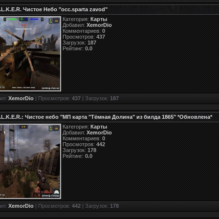
.L.K.E.R. Чистое Небо "occ.sparta zavod"
Категория:
Карты
Добавил:
XemorDio
Комментариев:
0
Просмотров:
437
Загрузок:
187
Рейтинг:
0.0
ил:
XemorDio
| Просмотров:
437
| Загрузок:
187
A.L.K.E.R.: Чистое небо "МП карта "Тёмная Долина" из билда 1865" *Обновлена*
Категория:
Карты
Добавил:
XemorDio
Комментариев:
0
Просмотров:
442
Загрузок:
178
Рейтинг:
0.0
ил:
XemorDio
| Просмотров:
442
| Загрузок:
178