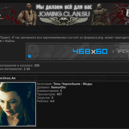
Привет. И так запомните все картинки/иконки состоят из формата png. может пригодитс
я
»
Файлы
материалов в каталоге
:
255
но материалов
:
1-10
er.Ucoz.Ae
Категория:
Тень Чернобыля - Моды
Добавил:
XemorDio
Комментариев:
0
Просмотров:
457
Загрузок:
0
Рейтинг:
4.0