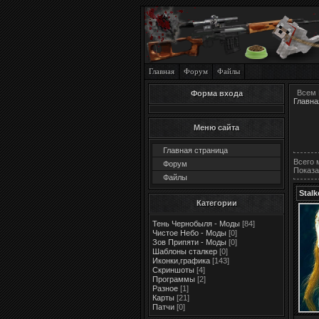
Главная
Форум
Файлы
Всем 
Форма входа
Главна
Меню сайта
Главная страница
Всего 
Форум
Показа
Файлы
Stalk
Категории
Тень Чернобыля - Моды
[84]
Чистое Небо - Моды
[0]
Зов Припяти - Моды
[0]
Шаблоны сталкер
[0]
Иконки,графика
[143]
Скриншоты
[4]
Программы
[2]
Разное
[1]
Карты
[21]
Патчи
[0]