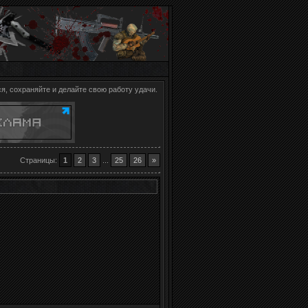
я, сохраняйте и делайте свою работу удачи.
Страницы
:
1
2
3
...
25
26
»