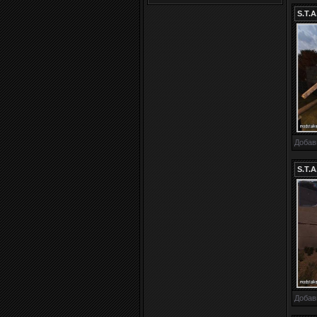
S.T.A
Добав
S.T.
Добав