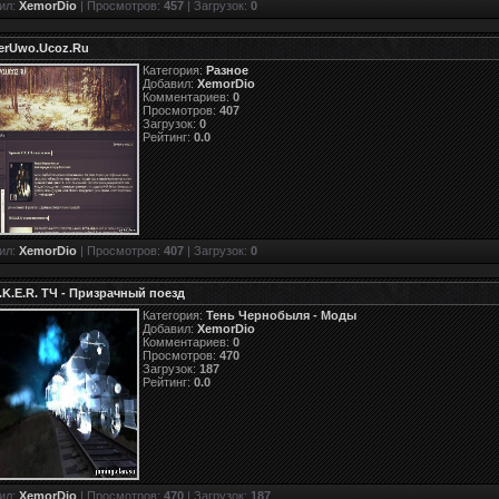
ил:
XemorDio
| Просмотров:
457
| Загрузок:
0
kerUwo.Ucoz.Ru
Категория:
Разное
Добавил:
XemorDio
Комментариев:
0
Просмотров:
407
Загрузок:
0
Рейтинг:
0.0
ил:
XemorDio
| Просмотров:
407
| Загрузок:
0
A.K.E.R. ТЧ - Призрачный поезд
Категория:
Тень Чернобыля - Моды
Добавил:
XemorDio
Комментариев:
0
Просмотров:
470
Загрузок:
187
Рейтинг:
0.0
ил:
XemorDio
| Просмотров:
470
| Загрузок:
187