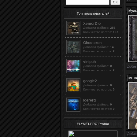
Муль
Топ пользователей
XemorDio
Добавил файлов:
258
Количество постов:
137
Ghosteron
Добавил файлов:
14
Количество постов:
2
vinipuh
Добавил файлов:
0
Добав
Количество постов:
2
MP к
google2
Добавил файлов:
0
Количество постов:
0
Icererg
Добавил файлов:
0
Количество постов:
0
FLYNET.PRO Promo
Добав