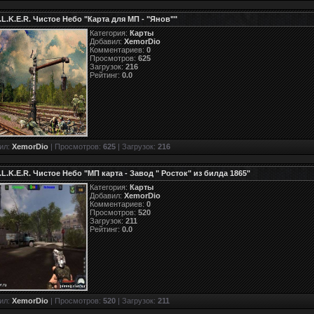
A.L.K.E.R. Чистое Небо "Карта для МП - "Янов""
Категория:
Карты
Добавил:
XemorDio
Комментариев:
0
Просмотров:
625
Загрузок:
216
Рейтинг:
0.0
ил:
XemorDio
| Просмотров:
625
| Загрузок:
216
.L.K.E.R. Чистое Небо "МП карта - Завод " Росток" из билда 1865"
Категория:
Карты
Добавил:
XemorDio
Комментариев:
0
Просмотров:
520
Загрузок:
211
Рейтинг:
0.0
ил:
XemorDio
| Просмотров:
520
| Загрузок:
211