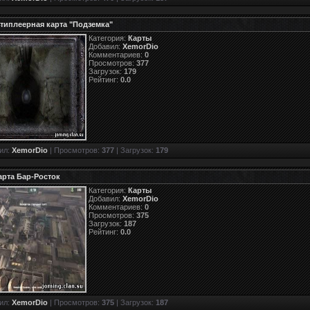
типлеерная карта "Подземка"
Категория:
Карты
Добавил:
XemorDio
Комментариев:
0
Просмотров:
377
Загрузок:
179
Рейтинг:
0.0
ил:
XemorDio
| Просмотров:
377
| Загрузок:
179
арта Бар-Росток
Категория:
Карты
Добавил:
XemorDio
Комментариев:
0
Просмотров:
375
Загрузок:
187
Рейтинг:
0.0
ил:
XemorDio
| Просмотров:
375
| Загрузок:
187