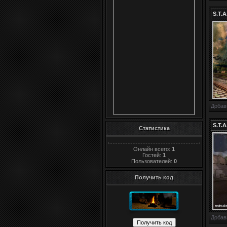
S.T.
Добав
S.T.A
Статистика
Онлайн всего:
1
Гостей:
1
Пользователей:
0
Получить код
Добав