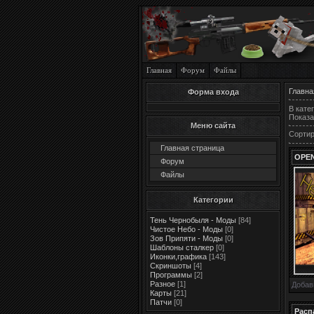
Главная
Форум
Файлы
Главна
Форма входа
В кате
Показа
Меню сайта
Сортир
Главная страница
OPEN
Форум
Файлы
Категории
Тень Чернобыля - Моды
[84]
Чистое Небо - Моды
[0]
Зов Припяти - Моды
[0]
Шаблоны сталкер
[0]
Иконки,графика
[143]
Скриншоты
[4]
Программы
[2]
Разное
[1]
Добав
Карты
[21]
Патчи
[0]
Расп