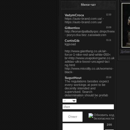
Мини-чат
Добав
200