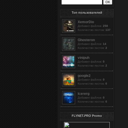
Топ пользователей
XemorDio
Добавил файлов:
258
Количество постов:
137
Ghosteron
Добавил файлов:
14
Количество постов:
2
vinipuh
Добавил файлов:
0
Количество постов:
2
google2
Добавил файлов:
0
Количество постов:
0
Icererg
Добавил файлов:
0
Количество постов:
0
FLYNET.PRO Promo