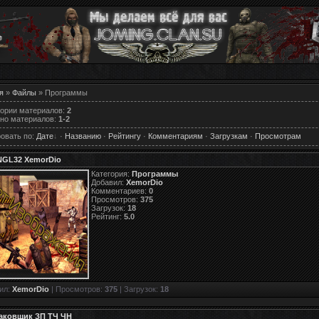
я
»
Файлы
» Программы
гории материалов
:
2
но материалов
:
1-2
овать по
:
Дате
·
Названию
·
Рейтингу
·
Комментариям
·
Загрузкам
·
Просмотрам
GL32 XemorDio
Категория:
Программы
Добавил:
XemorDio
Комментариев:
0
Просмотров:
375
Загрузок:
18
Рейтинг:
5.0
ил:
XemorDio
| Просмотров:
375
| Загрузок:
18
аковщик ЗП ТЧ ЧН