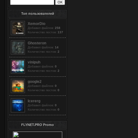
Топ пользователей
XemorDio
Добавил файлов:
258
Количество постов:
137
Ghosteron
Добавил файлов:
14
Количество постов:
2
vinipuh
Добавил файлов:
0
Количество постов:
2
google2
Добавил файлов:
0
Количество постов:
0
Icererg
Добавил файлов:
0
Количество постов:
0
FLYNET.PRO Promo