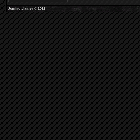
Joming.clan.su © 2012