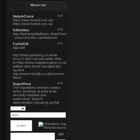
Мини-чат
200