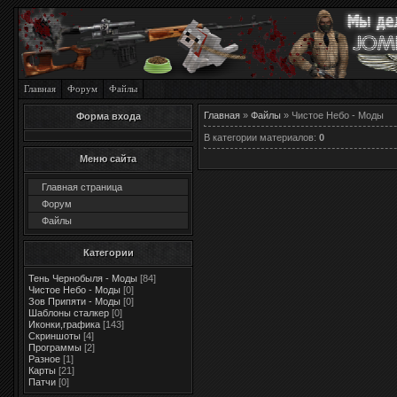
Главная
Форум
Файлы
Главная
»
Файлы
» Чистое Небо - Моды
Форма входа
В категории материалов
:
0
Меню сайта
Главная страница
Форум
Файлы
Категории
Тень Чернобыля - Моды
[84]
Чистое Небо - Моды
[0]
Зов Припяти - Моды
[0]
Шаблоны сталкер
[0]
Иконки,графика
[143]
Скриншоты
[4]
Программы
[2]
Разное
[1]
Карты
[21]
Патчи
[0]