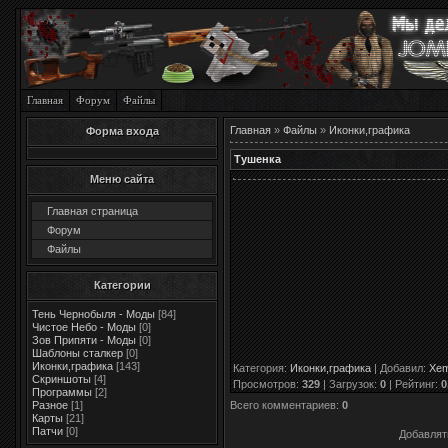
Главная
Форум
Файлы
Главная
»
Файлы
»
Иконки,графика
Форма входа
Тушенка
Меню сайта
Главная страница
Форум
Файлы
Категории
Тень Чернобыля - Моды
[84]
Чистое Небо - Моды
[0]
Зов Припяти - Моды
[0]
Шаблоны сталкер
[0]
Иконки,графика
[143]
Категория
:
Иконки,графика
|
Добавил
:
Xem
Скриншоты
[4]
Просмотров
:
329
|
Загрузок
:
0
|
Рейтинг
:
0
Программы
[2]
Всего комментариев
:
0
Разное
[1]
Карты
[21]
Патчи
[0]
Добавлят