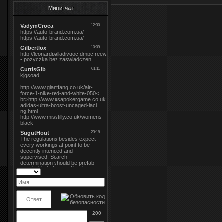
Мини-чат
200