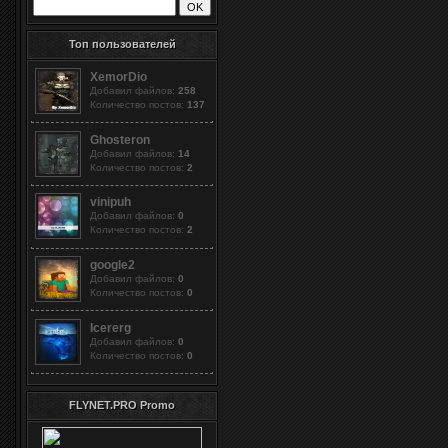
Топ пользователей
XemorDio
Добавил файлов:
258
Количество постов:
137
Ghosteron
Добавил файлов:
14
Количество постов:
2
vinipuh
Добавил файлов:
0
Количество постов:
2
google2
Добавил файлов:
0
Количество постов:
0
Icererg
Добавил файлов:
0
Количество постов:
0
FLYNET.PRO Promo