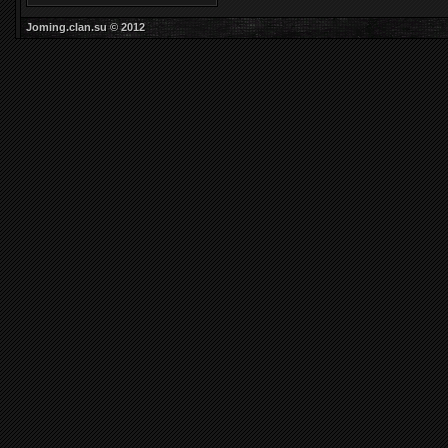
Joming.clan.su © 2012