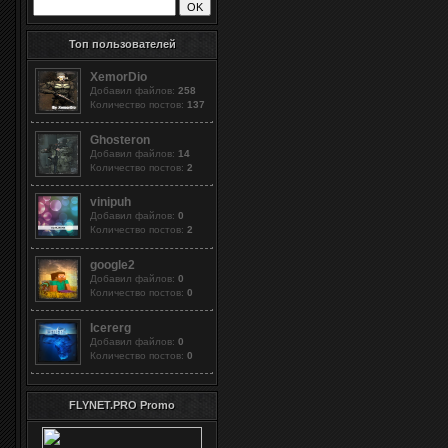
Топ пользователей
XemorDio
Добавил файлов:
258
Количество постов:
137
Ghosteron
Добавил файлов:
14
Количество постов:
2
vinipuh
Добавил файлов:
0
Количество постов:
2
google2
Добавил файлов:
0
Количество постов:
0
Icererg
Добавил файлов:
0
Количество постов:
0
FLYNET.PRO Promo