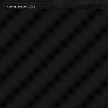
Joming.clan.su © 2012