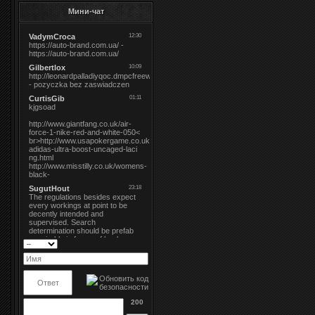
Мини-чат
200