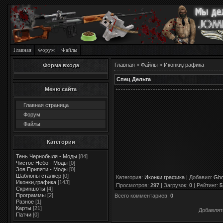
Главная
Форум
Файлы
Главная
»
Файлы
»
Иконки,графика
Форма входа
Спец Дельта
Меню сайта
Главная страница
Форум
Файлы
Категории
Тень Чернобыля - Моды
[84]
Чистое Небо - Моды
[0]
Зов Припяти - Моды
[0]
Шаблоны сталкер
[0]
Категория
:
Иконки,графика
|
Добавил
:
Gho
Иконки,графика
[143]
Просмотров
:
297
|
Загрузок
:
0
|
Рейтинг
:
5
Скриншоты
[4]
Программы
[2]
Всего комментариев
:
0
Разное
[1]
Карты
[21]
Добавлят
Патчи
[0]