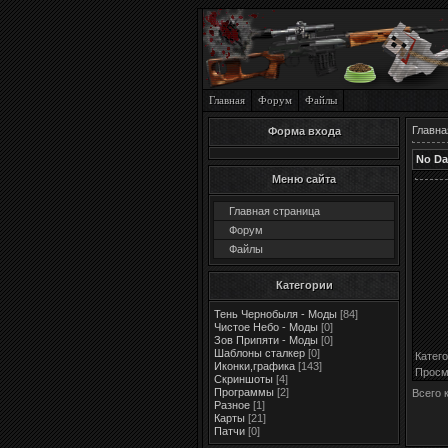
Главная
Форум
Файлы
Главна
Форма входа
No Da
Меню сайта
Главная страница
Форум
Файлы
Категории
Тень Чернобыля - Моды
[84]
Чистое Небо - Моды
[0]
Зов Припяти - Моды
[0]
Шаблоны сталкер
[0]
Катег
Иконки,графика
[143]
Просм
Скриншоты
[4]
Программы
[2]
Всего 
Разное
[1]
Карты
[21]
Патчи
[0]