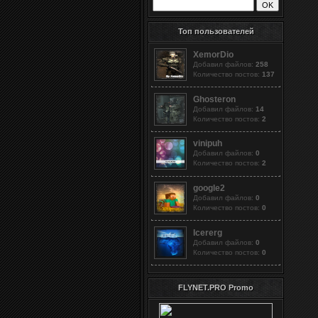
Топ пользователей
XemorDio
Добавил файлов:
258
Количество постов:
137
Ghosteron
Добавил файлов:
14
Количество постов:
2
vinipuh
Добавил файлов:
0
Количество постов:
2
google2
Добавил файлов:
0
Количество постов:
0
Icererg
Добавил файлов:
0
Количество постов:
0
FLYNET.PRO Promo