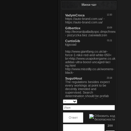
Мини-чат
200