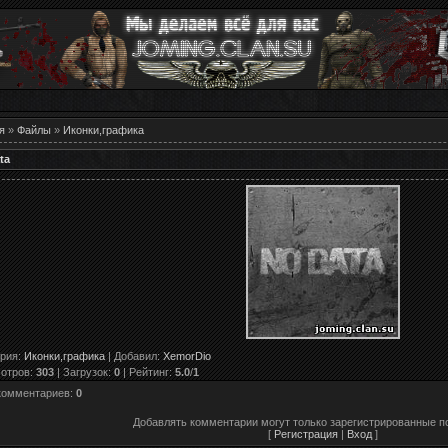
я
»
Файлы
»
Иконки,графика
ta
ория
:
Иконки,графика
|
Добавил
:
XemorDio
отров
:
303
|
Загрузок
:
0
|
Рейтинг
:
5.0
/
1
комментариев
:
0
Добавлять комментарии могут только зарегистрированные п
[
Регистрация
|
Вход
]