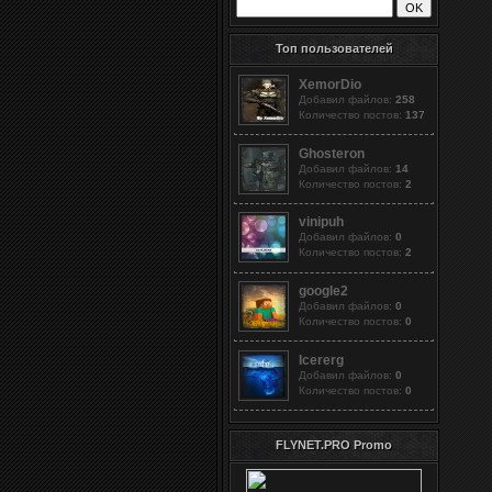
Топ пользователей
XemorDio
Добавил файлов:
258
Количество постов:
137
Ghosteron
Добавил файлов:
14
Количество постов:
2
vinipuh
Добавил файлов:
0
Количество постов:
2
google2
Добавил файлов:
0
Количество постов:
0
Icererg
Добавил файлов:
0
Количество постов:
0
FLYNET.PRO Promo