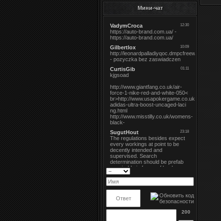
Мини-чат
200