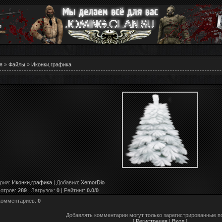
я
»
Файлы
»
Иконки,графика
ория
:
Иконки,графика
|
Добавил
:
XemorDio
отров
:
289
|
Загрузок
:
0
|
Рейтинг
:
0.0
/
0
комментариев
:
0
Добавлять комментарии могут только зарегистрированные п
[
Регистрация
|
Вход
]