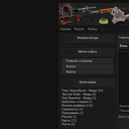
Главная
Форум
Файлы
Главна
Форма входа
Ёлка
Меню сайта
Главная страница
Форум
Файлы
Категории
Тень Чернобыля - Моды
[84]
Чистое Небо - Моды
[0]
Зов Припяти - Моды
[0]
Шаблоны сталкер
[0]
Иконки,графика
[143]
Катег
Скриншоты
[4]
Просм
Программы
[2]
Всего 
Разное
[1]
Карты
[21]
Патчи
[0]