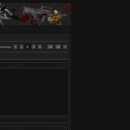
раницы
:
«
1
2
3
4
...
14
15
»