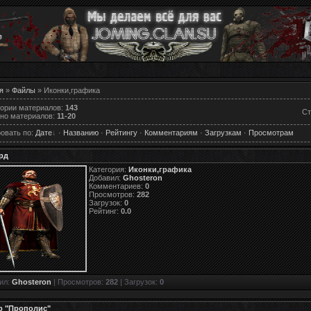
я
»
Файлы
» Иконки,графика
гории материалов
:
143
Ст
но материалов
:
11-20
овать по
:
Дате
·
Названию
·
Рейтингу
·
Комментариям
·
Загрузкам
·
Просмотрам
рд
Категория:
Иконки,графика
Добавил:
Ghosteron
Комментариев:
0
Просмотров:
282
Загрузок:
0
Рейтинг:
0.0
ил:
Ghosteron
| Просмотров:
282
| Загрузок:
0
р "Прополис"