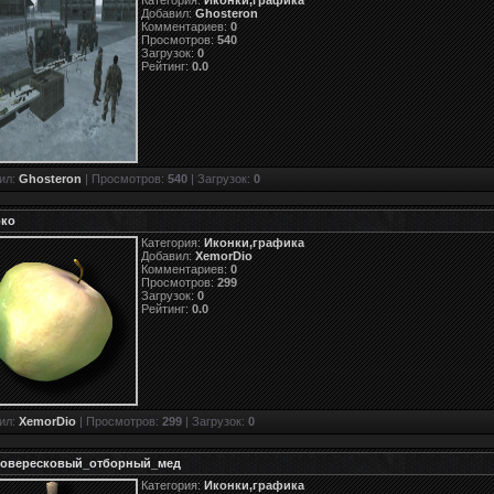
Добавил:
Ghosteron
Комментариев:
0
Просмотров:
540
Загрузок:
0
Рейтинг:
0.0
ил:
Ghosteron
| Просмотров:
540
| Загрузок:
0
ко
Категория:
Иконки,графика
Добавил:
XemorDio
Комментариев:
0
Просмотров:
299
Загрузок:
0
Рейтинг:
0.0
ил:
XemorDio
| Просмотров:
299
| Загрузок:
0
овересковый_отборный_мед
Категория:
Иконки,графика