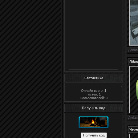
Добав
Ябло
Статистика
Онлайн всего:
1
Гостей:
1
Пользователей:
0
Получить код
Добав
Черн