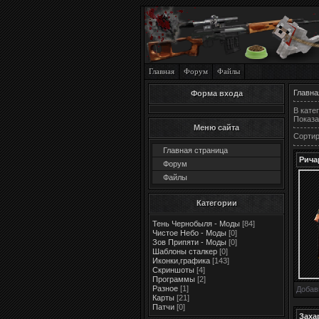
Главная
Форум
Файлы
Главна
Форма входа
В кате
Показа
Меню сайта
Сортир
Главная страница
Рича
Форум
Файлы
Категории
Тень Чернобыля - Моды
[84]
Чистое Небо - Моды
[0]
Зов Припяти - Моды
[0]
Шаблоны сталкер
[0]
Иконки,графика
[143]
Скриншоты
[4]
Программы
[2]
Разное
[1]
Добав
Карты
[21]
Патчи
[0]
Заха