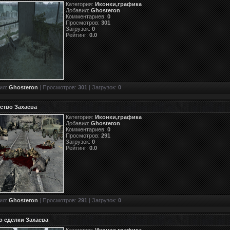
Категория:
Иконки,графика
Добавил:
Ghosteron
Комментариев:
0
Просмотров:
301
Загрузок:
0
Рейтинг:
0.0
ил:
Ghosteron
| Просмотров:
301
| Загрузок:
0
ство Захаева
Категория:
Иконки,графика
Добавил:
Ghosteron
Комментариев:
0
Просмотров:
291
Загрузок:
0
Рейтинг:
0.0
ил:
Ghosteron
| Просмотров:
291
| Загрузок:
0
о сделки Захаева
Категория:
Иконки,графика