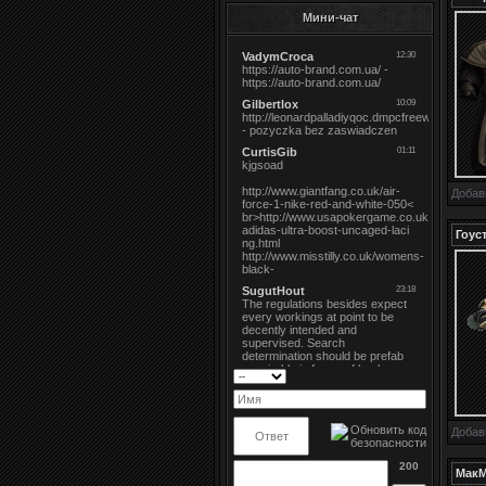
Мини-чат
Добав
Гоус
Добав
200
Мак