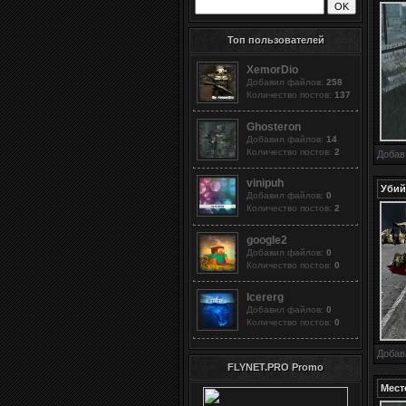
Топ пользователей
XemorDio
Добавил файлов:
258
Количество постов:
137
Ghosteron
Добавил файлов:
14
Количество постов:
2
Добав
vinipuh
Убий
Добавил файлов:
0
Количество постов:
2
google2
Добавил файлов:
0
Количество постов:
0
Icererg
Добавил файлов:
0
Количество постов:
0
Добав
FLYNET.PRO Promo
Мест