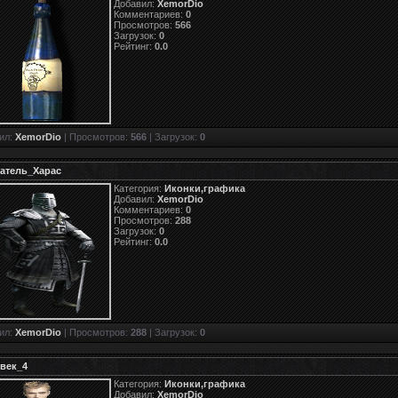
Добавил:
XemorDio
Комментариев:
0
Просмотров:
566
Загрузок:
0
Рейтинг:
0.0
ил:
XemorDio
| Просмотров:
566
| Загрузок:
0
атель_Харас
Категория:
Иконки,графика
Добавил:
XemorDio
Комментариев:
0
Просмотров:
288
Загрузок:
0
Рейтинг:
0.0
ил:
XemorDio
| Просмотров:
288
| Загрузок:
0
век_4
Категория:
Иконки,графика
Добавил:
XemorDio