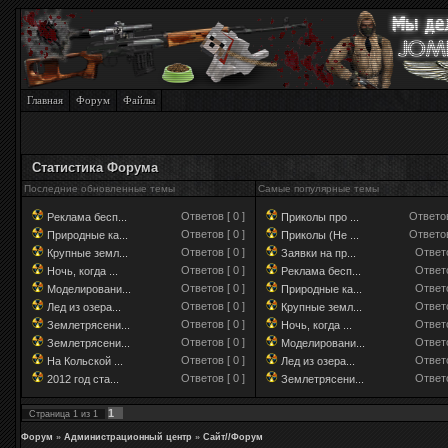
Главная
Форум
Файлы
Статистика Форума
Последние обновленные темы
Самые популярные темы
Ответов [ 0 ]
Ответов
Реклама бесп...
Приколы про ...
Ответов [ 0 ]
Ответов
Природные ка...
Приколы (Не ...
Ответов [ 0 ]
Ответо
Крупные земл...
Заявки на пр...
Ответов [ 0 ]
Ответо
Ночь, когда ...
Реклама бесп...
Ответов [ 0 ]
Ответо
Моделировани...
Природные ка...
Ответов [ 0 ]
Ответо
Лед из озера...
Крупные земл...
Ответов [ 0 ]
Ответо
Землетрясени...
Ночь, когда ...
Ответов [ 0 ]
Ответо
Землетрясени...
Моделировани...
Ответов [ 0 ]
Ответо
На Кольской ...
Лед из озера...
Ответов [ 0 ]
Ответо
2012 год ста...
Землетрясени...
1
Страница
1
из
1
Форум
»
Администрационный центр
»
Сайт//Форум