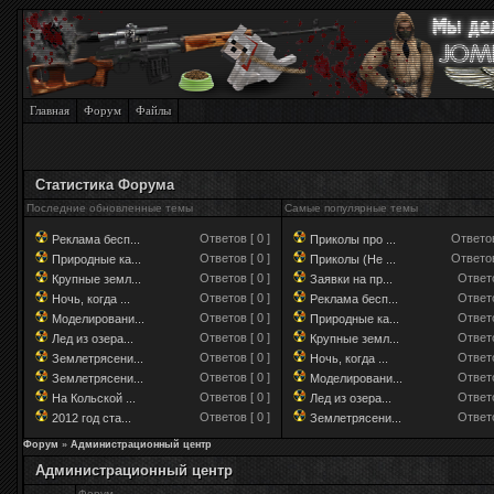
Главная
Форум
Файлы
Статистика Форума
Последние обновленные темы
Самые популярные темы
Ответов [ 0 ]
Ответов
Реклама бесп...
Приколы про ...
Ответов [ 0 ]
Ответов
Природные ка...
Приколы (Не ...
Ответов [ 0 ]
Ответо
Крупные земл...
Заявки на пр...
Ответов [ 0 ]
Ответо
Ночь, когда ...
Реклама бесп...
Ответов [ 0 ]
Ответо
Моделировани...
Природные ка...
Ответов [ 0 ]
Ответо
Лед из озера...
Крупные земл...
Ответов [ 0 ]
Ответо
Землетрясени...
Ночь, когда ...
Ответов [ 0 ]
Ответо
Землетрясени...
Моделировани...
Ответов [ 0 ]
Ответо
На Кольской ...
Лед из озера...
Ответов [ 0 ]
Ответо
2012 год ста...
Землетрясени...
Форум
»
Администрационный центр
Администрационный центр
Форум