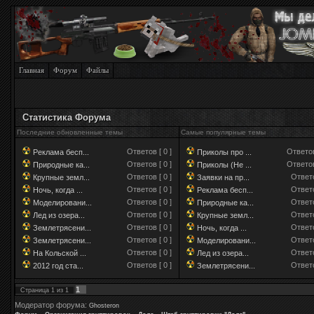
Главная
Форум
Файлы
Статистика Форума
Последние обновленные темы
Самые популярные темы
Ответов [ 0 ]
Ответов
Реклама бесп...
Приколы про ...
Ответов [ 0 ]
Ответов
Природные ка...
Приколы (Не ...
Ответов [ 0 ]
Ответо
Крупные земл...
Заявки на пр...
Ответов [ 0 ]
Ответо
Ночь, когда ...
Реклама бесп...
Ответов [ 0 ]
Ответо
Моделировани...
Природные ка...
Ответов [ 0 ]
Ответо
Лед из озера...
Крупные земл...
Ответов [ 0 ]
Ответо
Землетрясени...
Ночь, когда ...
Ответов [ 0 ]
Ответо
Землетрясени...
Моделировани...
Ответов [ 0 ]
Ответо
На Кольской ...
Лед из озера...
Ответов [ 0 ]
Ответо
2012 год ста...
Землетрясени...
1
Страница
1
из
1
Модератор форума:
Ghosteron