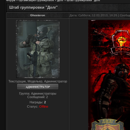
Форум
»
Организация группировок
»
Долг
»
Штаб группировки "Долг"
Штаб группировки "Долг"
Ghosteron
Дата: Суббота, 12.01.2013, 16:26 | Сооб
Текстурщик, Модельер, Администратор
Группа: Администраторы
Сообщений:
2
Награды:
2
Статус:
Offline