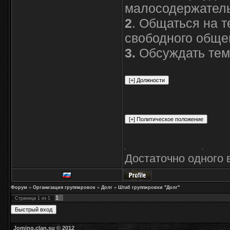
малосодержател
2
. Общаться на 
свободного обще
3.
Обсуждать темы
Достаточно одного в
Форум
»
Организация группировок
»
Долг
»
Штаб группировки "Долг"
1
Страница
1
из
1
Joming.clan.su © 2012