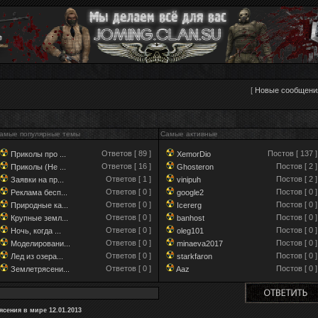
[
Новые сообщени
амые популярные темы
Самые активные
Ответов [ 89 ]
Постов [ 137 ]
Приколы про ...
XemorDio
Ответов [ 16 ]
Постов [ 2 ]
Приколы (Не ...
Ghosteron
Ответов [ 1 ]
Постов [ 2 ]
Заявки на пр...
vinipuh
Ответов [ 0 ]
Постов [ 0 ]
Реклама бесп...
google2
Ответов [ 0 ]
Постов [ 0 ]
Природные ка...
Icererg
Ответов [ 0 ]
Постов [ 0 ]
Крупные земл...
banhost
Ответов [ 0 ]
Постов [ 0 ]
Ночь, когда ...
oleg101
Ответов [ 0 ]
Постов [ 0 ]
Моделировани...
minaeva2017
Ответов [ 0 ]
Постов [ 0 ]
Лед из озера...
starkfaron
Ответов [ 0 ]
Постов [ 0 ]
Землетрясени...
Aaz
сения в мире 12.01.2013