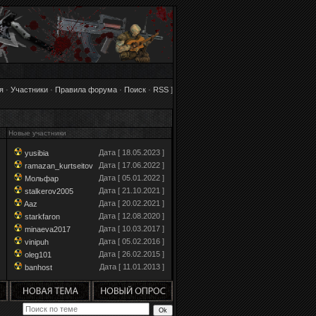
я
·
Участники
·
Правила форума
·
Поиск
·
RSS
]
Новые участники
Дата [ 18.05.2023 ]
yusibia
Дата [ 17.06.2022 ]
ramazan_kurtseitov
Дата [ 05.01.2022 ]
Мольфар
Дата [ 21.10.2021 ]
stalkerov2005
Дата [ 20.02.2021 ]
Aaz
Дата [ 12.08.2020 ]
starkfaron
Дата [ 10.03.2017 ]
minaeva2017
Дата [ 05.02.2016 ]
vinipuh
Дата [ 26.02.2015 ]
oleg101
Дата [ 11.01.2013 ]
banhost