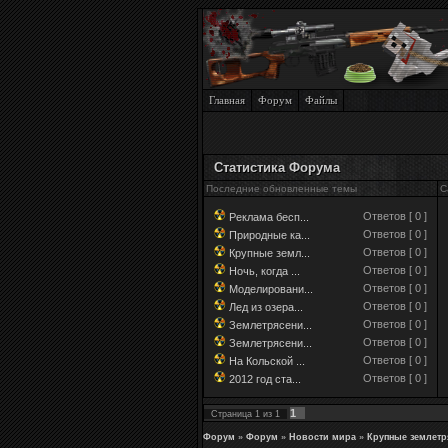
Главная
Форум
Файлы
Статистика Форума
Последние обновленные темы
С
Ответов [ 0 ]
Реклама бесп...
Ответов [ 0 ]
Природные ка...
Ответов [ 0 ]
Крупные земл...
Ответов [ 0 ]
Ночь, когда ...
Ответов [ 0 ]
Моделировани...
Ответов [ 0 ]
Лед из озера...
Ответов [ 0 ]
Землетрясени...
Ответов [ 0 ]
Землетрясени...
Ответов [ 0 ]
На Кольской ...
Ответов [ 0 ]
2012 год ста...
1
Страница
1
из
1
Форум
»
Форум
»
Новости мира
»
Крупные землетря