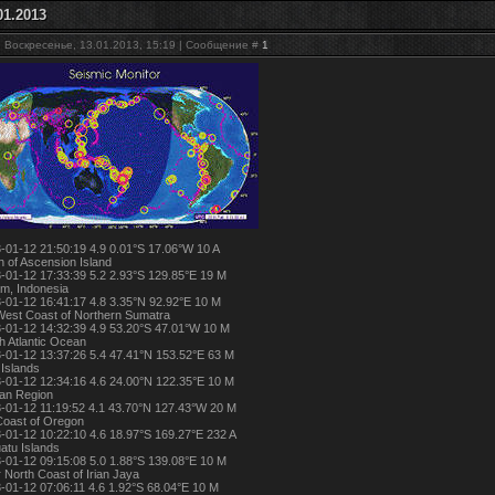
1.2013
: Воскресенье, 13.01.2013, 15:19 | Сообщение #
1
-01-12 21:50:19 4.9 0.01°S 17.06°W 10 A
h of Ascension Island
-01-12 17:33:39 5.2 2.93°S 129.85°E 19 M
m, Indonesia
-01-12 16:41:17 4.8 3.35°N 92.92°E 10 M
West Coast of Northern Sumatra
-01-12 14:32:39 4.9 53.20°S 47.01°W 10 M
h Atlantic Ocean
-01-12 13:37:26 5.4 47.41°N 153.52°E 63 M
 Islands
-01-12 12:34:16 4.6 24.00°N 122.35°E 10 M
an Region
-01-12 11:19:52 4.1 43.70°N 127.43°W 20 M
Coast of Oregon
-01-12 10:22:10 4.6 18.97°S 169.27°E 232 A
atu Islands
-01-12 09:15:08 5.0 1.88°S 139.08°E 10 M
 North Coast of Irian Jaya
-01-12 07:06:11 4.6 1.92°S 68.04°E 10 M