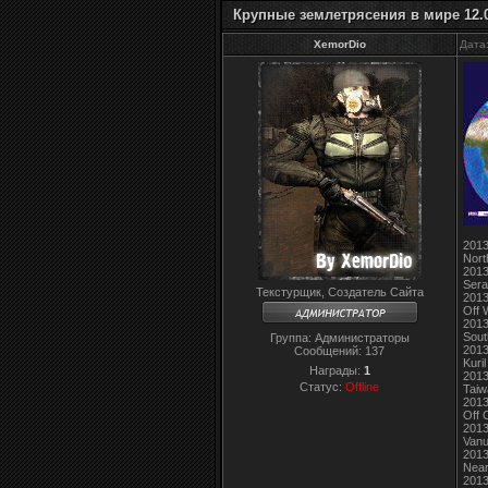
Крупные землетрясения в мире 12.0
XemorDio
Дата
2013
Nort
2013
Sera
Текстурщик, Создатель Сайта
2013
Off 
2013
Sout
Группа: Администраторы
2013
Сообщений:
137
Kuril
Награды:
1
2013
Статус:
Offline
Taiw
2013
Off 
2013
Vanu
2013
Near
2013