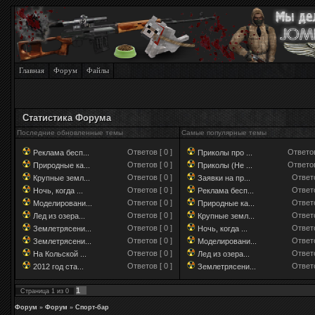
Главная
Форум
Файлы
Статистика Форума
Последние обновленные темы
Самые популярные темы
Ответов [ 0 ]
Ответов
Реклама бесп...
Приколы про ...
Ответов [ 0 ]
Ответов
Природные ка...
Приколы (Не ...
Ответов [ 0 ]
Ответо
Крупные земл...
Заявки на пр...
Ответов [ 0 ]
Ответо
Ночь, когда ...
Реклама бесп...
Ответов [ 0 ]
Ответо
Моделировани...
Природные ка...
Ответов [ 0 ]
Ответо
Лед из озера...
Крупные земл...
Ответов [ 0 ]
Ответо
Землетрясени...
Ночь, когда ...
Ответов [ 0 ]
Ответо
Землетрясени...
Моделировани...
Ответов [ 0 ]
Ответо
На Кольской ...
Лед из озера...
Ответов [ 0 ]
Ответо
2012 год ста...
Землетрясени...
1
Страница
1
из
0
Форум
»
Форум
»
Спорт-бар