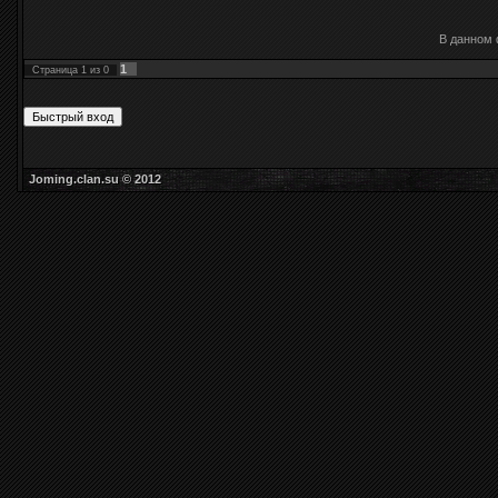
В данном 
1
Страница
1
из
0
Joming.clan.su © 2012