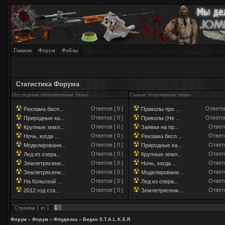
Главная
Форум
Файлы
Статистика Форума
Последние обновленные темы
Самые популярные темы
Ответов [ 0 ]
Ответов
Реклама бесп...
Приколы про ...
Ответов [ 0 ]
Ответов
Природные ка...
Приколы (Не ...
Ответов [ 0 ]
Ответо
Крупные земл...
Заявки на пр...
Ответов [ 0 ]
Ответо
Ночь, когда ...
Реклама бесп...
Ответов [ 0 ]
Ответо
Моделировани...
Природные ка...
Ответов [ 0 ]
Ответо
Лед из озера...
Крупные земл...
Ответов [ 0 ]
Ответо
Землетрясени...
Ночь, когда ...
Ответов [ 0 ]
Ответо
Землетрясени...
Моделировани...
Ответов [ 0 ]
Ответо
На Кольской ...
Лед из озера...
Ответов [ 0 ]
Ответо
2012 год ста...
Землетрясени...
1
Страница
1
из
1
Форум
»
Форум
»
Флудилка
»
Видео S.T.A.L.K.E.R