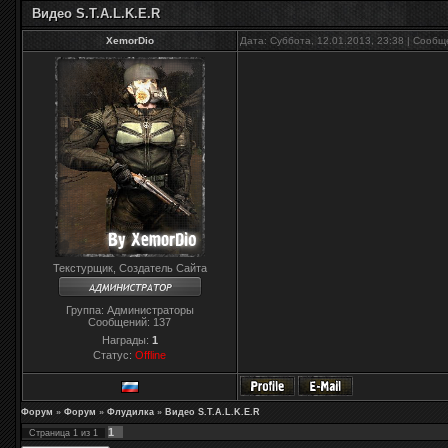
Видео S.T.A.L.K.E.R
XemorDio
Дата: Суббота, 12.01.2013, 23:38 | Сооб
Текстурщик, Создатель Сайта
Группа: Администраторы
Сообщений:
137
Награды:
1
Статус:
Offline
Форум
»
Форум
»
Флудилка
»
Видео S.T.A.L.K.E.R
1
Страница
1
из
1