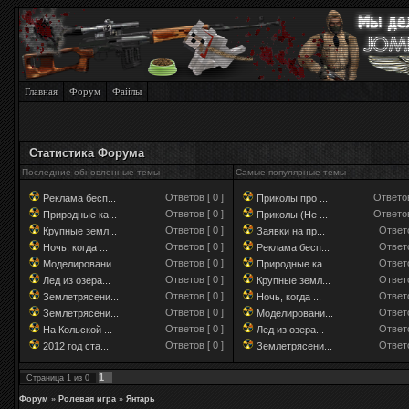
Главная
Форум
Файлы
Статистика Форума
Последние обновленные темы
Самые популярные темы
Ответов [ 0 ]
Ответов
Реклама бесп...
Приколы про ...
Ответов [ 0 ]
Ответов
Природные ка...
Приколы (Не ...
Ответов [ 0 ]
Ответо
Крупные земл...
Заявки на пр...
Ответов [ 0 ]
Ответо
Ночь, когда ...
Реклама бесп...
Ответов [ 0 ]
Ответо
Моделировани...
Природные ка...
Ответов [ 0 ]
Ответо
Лед из озера...
Крупные земл...
Ответов [ 0 ]
Ответо
Землетрясени...
Ночь, когда ...
Ответов [ 0 ]
Ответо
Землетрясени...
Моделировани...
Ответов [ 0 ]
Ответо
На Кольской ...
Лед из озера...
Ответов [ 0 ]
Ответо
2012 год ста...
Землетрясени...
1
Страница
1
из
0
Форум
»
Ролевая игра
»
Янтарь