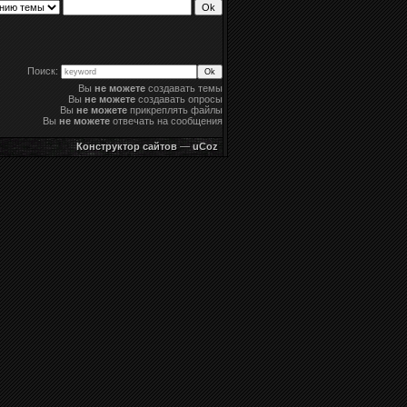
Поиск:
Вы
не можете
создавать темы
Вы
не можете
создавать опросы
Вы
не можете
прикреплять файлы
Вы
не можете
отвечать на сообщения
Конструктор сайтов
—
uCoz