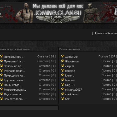
[
Новые сообщени
амые популярные темы
Самые активные
Ответов [ 89 ]
Постов [ 137 ]
Приколы про ...
XemorDio
Ответов [ 16 ]
Постов [ 2 ]
Приколы (Не ...
Ghosteron
Ответов [ 1 ]
Постов [ 2 ]
Заявки на пр...
vinipuh
Ответов [ 0 ]
Постов [ 0 ]
Реклама бесп...
google2
Ответов [ 0 ]
Постов [ 0 ]
Природные ка...
Icererg
Ответов [ 0 ]
Постов [ 0 ]
Крупные земл...
banhost
Ответов [ 0 ]
Постов [ 0 ]
Ночь, когда ...
oleg101
Ответов [ 0 ]
Постов [ 0 ]
Моделировани...
minaeva2017
Ответов [ 0 ]
Постов [ 0 ]
Лед из озера...
starkfaron
Ответов [ 0 ]
Постов [ 0 ]
Землетрясени...
Aaz