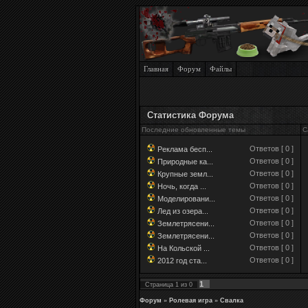
Главная
Форум
Файлы
Статистика Форума
Последние обновленные темы
С
Ответов [ 0 ]
Реклама бесп...
Ответов [ 0 ]
Природные ка...
Ответов [ 0 ]
Крупные земл...
Ответов [ 0 ]
Ночь, когда ...
Ответов [ 0 ]
Моделировани...
Ответов [ 0 ]
Лед из озера...
Ответов [ 0 ]
Землетрясени...
Ответов [ 0 ]
Землетрясени...
Ответов [ 0 ]
На Кольской ...
Ответов [ 0 ]
2012 год ста...
1
Страница
1
из
0
Форум
»
Ролевая игра
»
Свалка