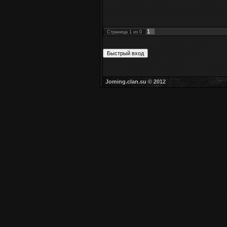
1
Страница
1
из
0
Joming.clan.su © 2012