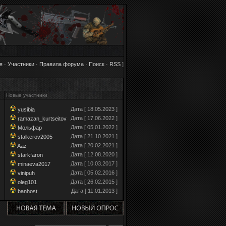
я
·
Участники
·
Правила форума
·
Поиск
·
RSS
]
Новые участники
Дата [ 18.05.2023 ]
yusibia
Дата [ 17.06.2022 ]
ramazan_kurtseitov
Дата [ 05.01.2022 ]
Мольфар
Дата [ 21.10.2021 ]
stalkerov2005
Дата [ 20.02.2021 ]
Aaz
Дата [ 12.08.2020 ]
starkfaron
Дата [ 10.03.2017 ]
minaeva2017
Дата [ 05.02.2016 ]
vinipuh
Дата [ 26.02.2015 ]
oleg101
Дата [ 11.01.2013 ]
banhost