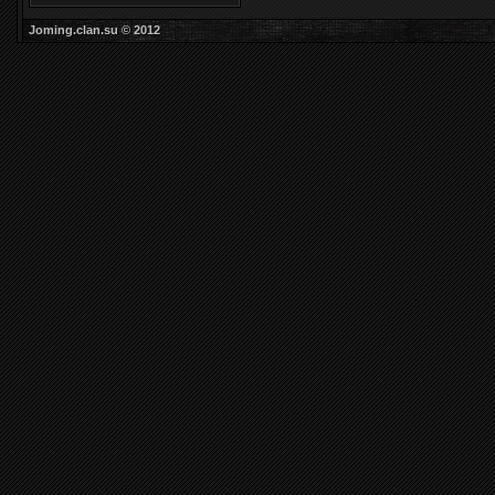
Joming.clan.su © 2012