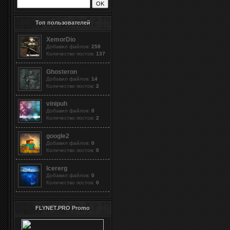
Топ пользователей
XemorDio
Добавил файлов:
258
Количество постов:
137
Ghosteron
Добавил файлов:
14
Количество постов:
2
vinipuh
Добавил файлов:
0
Количество постов:
2
google2
Добавил файлов:
0
Количество постов:
0
Icererg
Добавил файлов:
0
Количество постов:
0
FLYNET.PRO Promo