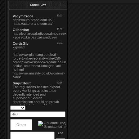
Мини-чат
200