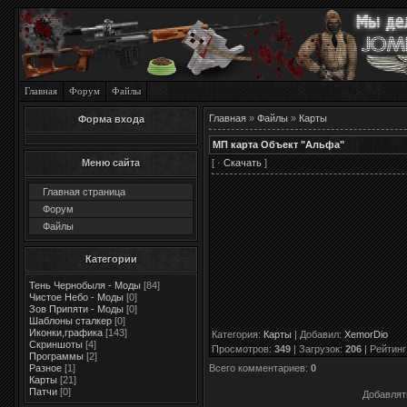
Главная
Форум
Файлы
Главная
»
Файлы
»
Карты
Форма входа
МП карта Объект "Альфа"
[ ·
Скачать
]
Меню сайта
Главная страница
Форум
Файлы
Категории
Тень Чернобыля - Моды
[84]
Чистое Небо - Моды
[0]
Зов Припяти - Моды
[0]
Шаблоны сталкер
[0]
Иконки,графика
[143]
Категория
:
Карты
|
Добавил
:
XemorDio
Скриншоты
[4]
Просмотров
:
349
|
Загрузок
:
206
|
Рейтинг
Программы
[2]
Всего комментариев
:
0
Разное
[1]
Карты
[21]
Патчи
[0]
Добавлят