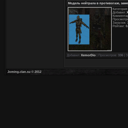
Модель нейтрала в противогазе, зам
Категория
Добавил:
Коммента
Просмотр
Загрузок:
Рейтинг:
0
Добавил:
XemorDio
| Просмотров:
336
| З
Joming.clan.su © 2012