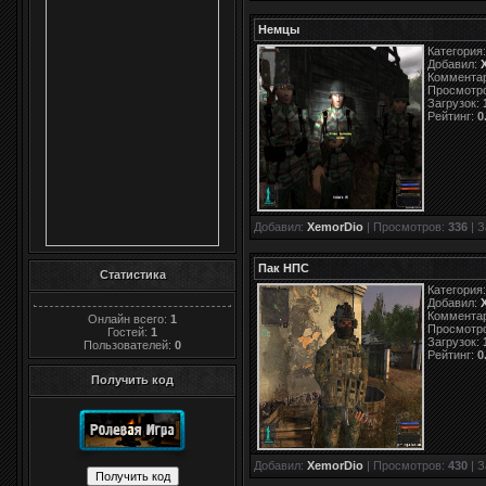
Немцы
Категория
Добавил:
Коммента
Просмотр
Загрузок:
Рейтинг:
0
Добавил:
XemorDio
| Просмотров:
336
| З
Пак НПС
Статистика
Категория
Добавил:
Коммента
Онлайн всего:
1
Просмотр
Гостей:
1
Загрузок:
Пользователей:
0
Рейтинг:
0
Получить код
Добавил:
XemorDio
| Просмотров:
430
| З