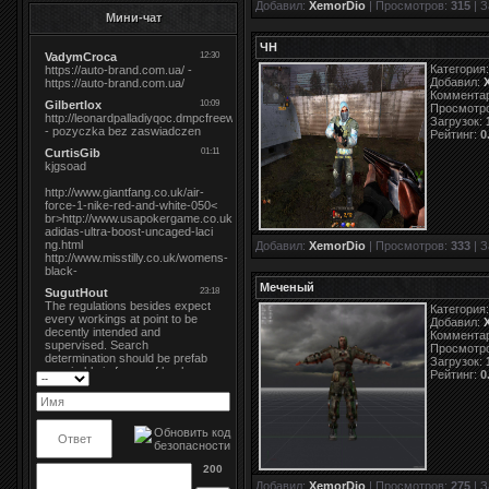
Добавил:
XemorDio
| Просмотров:
315
| З
Мини-чат
ЧН
Категория
Добавил:
Коммента
Просмотр
Загрузок:
Рейтинг:
0
Добавил:
XemorDio
| Просмотров:
333
| З
Меченый
Категория
Добавил:
Коммента
Просмотр
Загрузок:
Рейтинг:
0
200
Добавил:
XemorDio
| Просмотров:
275
| З