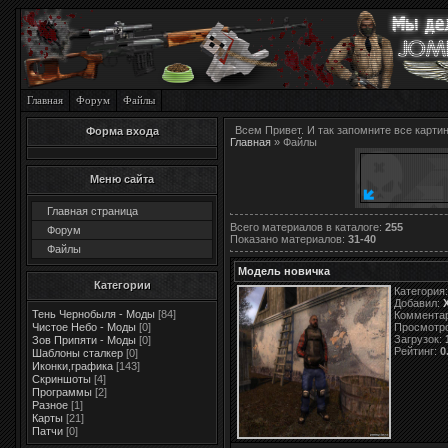
Главная
Форум
Файлы
Всем Привет. И так запомните все картин
Форма входа
Главная
»
Файлы
Меню сайта
Главная страница
Всего материалов в каталоге
:
255
Форум
Показано материалов
:
31-40
Файлы
Модель новичка
Категории
Категория
Добавил:
Тень Чернобыля - Моды
[84]
Коммента
Чистое Небо - Моды
[0]
Просмотр
Загрузок:
Зов Припяти - Моды
[0]
Рейтинг:
0
Шаблоны сталкер
[0]
Иконки,графика
[143]
Скриншоты
[4]
Программы
[2]
Разное
[1]
Карты
[21]
Патчи
[0]