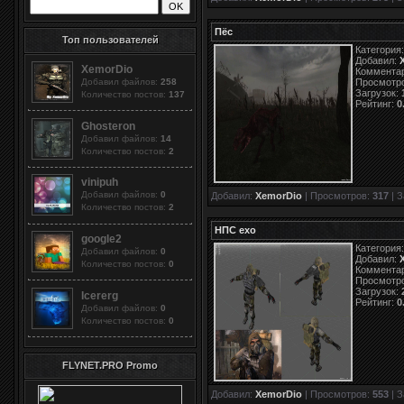
Пёс
Топ пользователей
Категория
Добавил:
XemorDio
Коммента
Добавил файлов:
258
Просмотр
Загрузок:
Количество постов:
137
Рейтинг:
0
Ghosteron
Добавил файлов:
14
Количество постов:
2
vinipuh
Добавил файлов:
0
Добавил:
XemorDio
| Просмотров:
317
| З
Количество постов:
2
НПС ехо
google2
Категория
Добавил файлов:
0
Добавил:
Количество постов:
0
Коммента
Просмотр
Загрузок:
Icererg
Рейтинг:
0
Добавил файлов:
0
Количество постов:
0
FLYNET.PRO Promo
Добавил:
XemorDio
| Просмотров:
553
| З