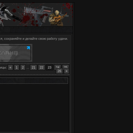
я, сохраняйте и делайте свою работу удачи.
ницы
:
«
1
2
...
21
22
23
24
25
26
»