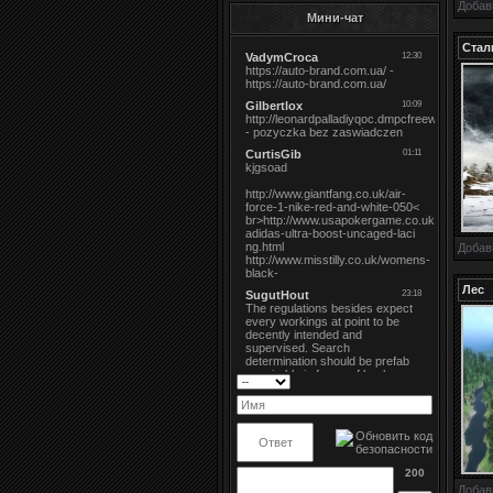
Добав
Мини-чат
Стал
Добав
Лес
200
Добав