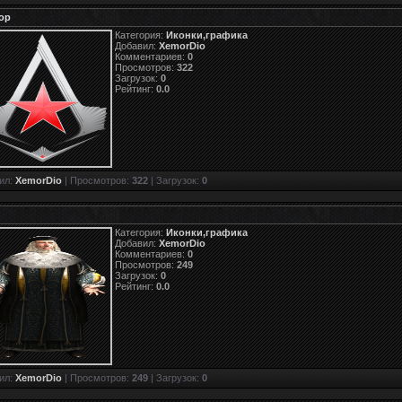
ор
Категория:
Иконки,графика
Добавил:
XemorDio
Комментариев:
0
Просмотров:
322
Загрузок:
0
Рейтинг:
0.0
ил:
XemorDio
| Просмотров:
322
| Загрузок:
0
Категория:
Иконки,графика
Добавил:
XemorDio
Комментариев:
0
Просмотров:
249
Загрузок:
0
Рейтинг:
0.0
ил:
XemorDio
| Просмотров:
249
| Загрузок:
0