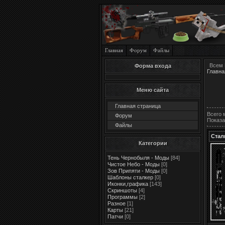
Главная
Форум
Файлы
Всем 
Форма входа
Главна
Меню сайта
Главная страница
Всего 
Форум
Показа
Файлы
Стал
Категории
Тень Чернобыля - Моды
[84]
Чистое Небо - Моды
[0]
Зов Припяти - Моды
[0]
Шаблоны сталкер
[0]
Иконки,графика
[143]
Скриншоты
[4]
Программы
[2]
Разное
[1]
Карты
[21]
Патчи
[0]