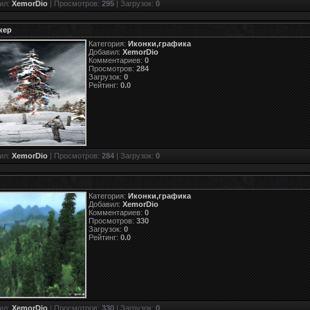
ил:
XemorDio
| Просмотров:
295
| Загрузок:
0
кер
Категория:
Иконки,графика
Добавил:
XemorDio
Комментариев:
0
Просмотров:
284
Загрузок:
0
Рейтинг:
0.0
ил:
XemorDio
| Просмотров:
284
| Загрузок:
0
Категория:
Иконки,графика
Добавил:
XemorDio
Комментариев:
0
Просмотров:
330
Загрузок:
0
Рейтинг:
0.0
ил:
XemorDio
| Просмотров:
330
| Загрузок:
0