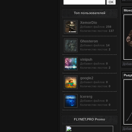
Моно
Топ пользователей
XemorDio
Добавил файлов:
258
Количество постов:
137
Ghosteron
Добавил файлов:
14
Количество постов:
2
vinipuh
Добавил файлов:
0
Добав
Количество постов:
2
Рыц
google2
Добавил файлов:
0
Количество постов:
0
Icererg
Добавил файлов:
0
Количество постов:
0
FLYNET.PRO Promo
Добав