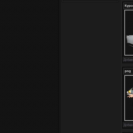
Курс
Добав
png
Добав