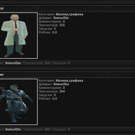
ор
Категория:
Иконки,графика
Добавил:
XemorDio
Комментариев:
0
Просмотров:
315
Загрузок:
0
Рейтинг:
0.0
ил:
XemorDio
| Просмотров:
315
| Загрузок:
0
ик
Категория:
Иконки,графика
Добавил:
XemorDio
Комментариев:
0
Просмотров:
304
Загрузок:
0
Рейтинг:
0.0
ил:
XemorDio
| Просмотров:
304
| Загрузок:
0