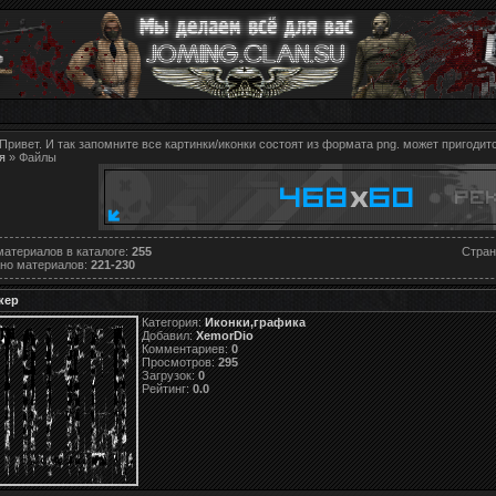
Привет. И так запомните все картинки/иконки состоят из формата png. может пригодитс
я
»
Файлы
материалов в каталоге
:
255
Стра
но материалов
:
221-230
кер
Категория:
Иконки,графика
Добавил:
XemorDio
Комментариев:
0
Просмотров:
295
Загрузок:
0
Рейтинг:
0.0